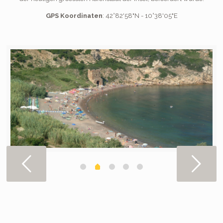
GPS Koordinaten
: 42°82'58"N - 10°38'05"E