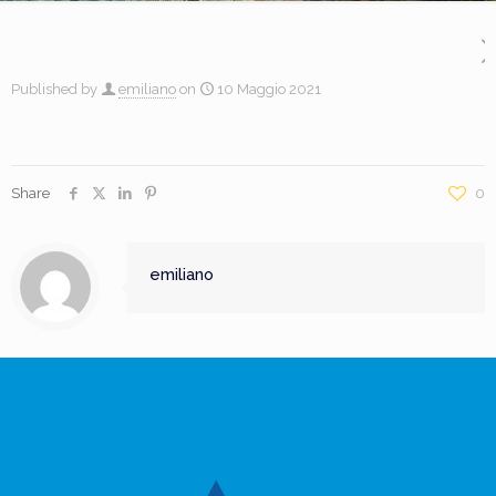
Published by
emiliano
on
10 Maggio 2021
Share
0
emiliano