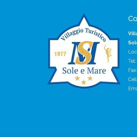
Co
Vil
Sol
Loc
Tel
Fax
Cel
Ema